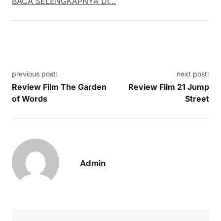
BACA SELENGKAPNYA DI…
Post navigation
previous post:
next post:
Review Film The Garden
Review Film 21 Jump
of Words
Street
Admin