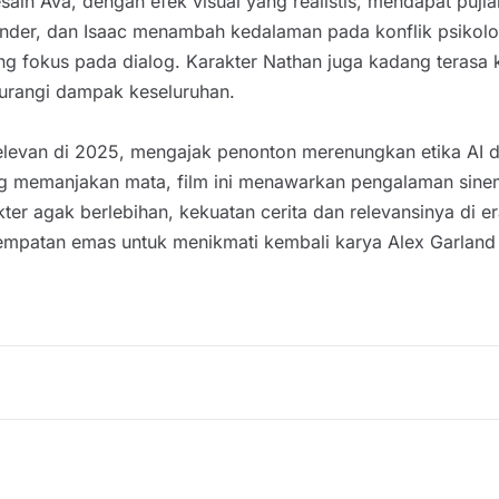
esain Ava, dengan efek visual yang realistis, mendapat pu
ikander, dan Isaac menambah kedalaman pada konflik psik
g fokus pada dialog. Karakter Nathan juga kadang terasa ka
gurangi dampak keseluruhan.
 relevan di 2025, mengajak penonton merenungkan etika AI 
yang memanjakan mata, film ini menawarkan pengalaman sin
ter agak berlebihan, kekuatan cerita dan relevansinya di e
mpatan emas untuk menikmati kembali karya Alex Garland ya