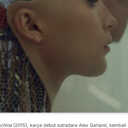
china
(2015), karya debut sutradara Alex Garland, kembali