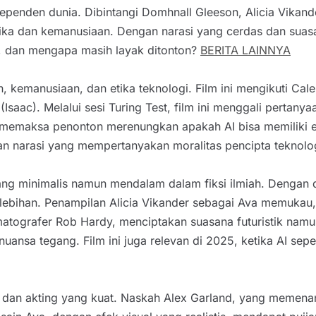
ndependen dunia. Dibintangi Domhnall Gleeson, Alicia Vikand
tika dan kemanusiaan. Dengan narasi yang cerdas dan su
i, dan mengapa masih layak ditonton?
BERITA LAINNYA
 kemanusiaan, dan etika teknologi. Film ini mengikuti Ca
Isaac). Melalui sesi Turing Test, film ini menggali pertan
 memaksa penonton merenungkan apakah AI bisa memiliki em
gan narasi yang mempertanyakan moralitas pencipta teknolo
ng minimalis namun mendalam dalam fiksi ilmiah. Dengan d
erlebihan. Penampilan Alicia Vikander sebagai Ava memuk
tografer Rob Hardy, menciptakan suasana futuristik namun 
ansa tegang. Film ini juga relevan di 2025, ketika AI sepe
 dan akting yang kuat. Naskah Alex Garland, yang memena