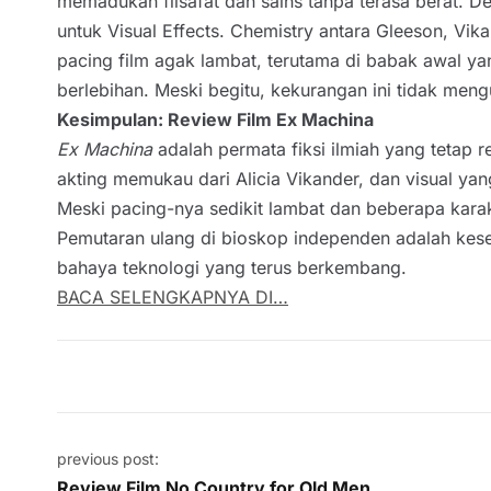
memadukan filsafat dan sains tanpa terasa berat. D
untuk Visual Effects. Chemistry antara Gleeson, V
pacing film agak lambat, terutama di babak awal yan
berlebihan. Meski begitu, kekurangan ini tidak men
Kesimpulan: Review Film Ex Machina
Ex Machina
adalah permata fiksi ilmiah yang tetap
akting memukau dari Alicia Vikander, dan visual 
Meski pacing-nya sedikit lambat dan beberapa karak
Pemutaran ulang di bioskop independen adalah kese
bahaya teknologi yang terus berkembang.
BACA SELENGKAPNYA DI…
Post navigation
previous post:
Review Film No Country for Old Men