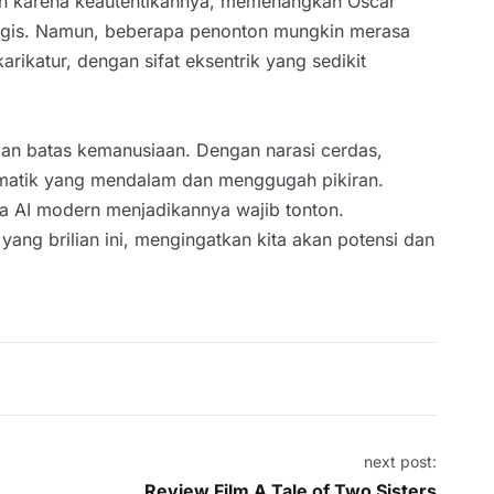
jian karena keautentikannya, memenangkan Oscar
ologis. Namun, beberapa penonton mungkin merasa
rikatur, dengan sifat eksentrik yang sedikit
dan batas kemanusiaan. Dengan narasi cerdas,
ematik yang mendalam dan menggugah pikiran.
ra AI modern menjadikannya wajib tonton.
ng brilian ini, mengingatkan kita akan potensi dan
next post:
Review Film A Tale of Two Sisters