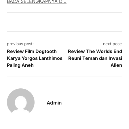
BACA SELENGKAPNYA DI..
Post navigation
previous post:
next post:
Review Film Dogtooth
Review The Worlds End
Karya Yorgos Lanthimos
Reuni Teman dan Invasi
Paling Aneh
Alien
Admin