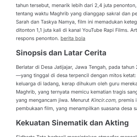
tahun tersebut, menarik lebih dari 2,4 juta penonto
tentang waktu Maghrib yang dianggap sakral dan penu
Sarah dan Taskya Namya, film ini memadukan ketegan
ditonton 1,1 juta kali di kanal YouTube Rapi Films.
respons penonton.
berita bola
Sinopsis dan Latar Cerita
Berlatar di Desa Jatijajar, Jawa Tengah, pada tahun
—yang tinggal di desa terpencil dengan mitos ketat
keluarga di ladang, kerap dihukum oleh guru mere
Maghrib, yang ternyata memicu kematian tragis san
yang mengancam jiwa. Menurut
Kincir.com
, premis 
pembukaan film, yang menampilkan suasana desa saat
Kekuatan Sinematik dan Akting
Sidharta Tata berhasil menciptakan atmosfer mence