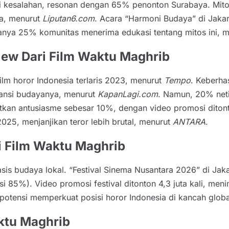
 kesalahan, resonan dengan 65% penonton Surabaya. Mitos 
a, menurut
Liputan6.com
. Acara “Harmoni Budaya” di Jakart
 hanya 25% komunitas menerima edukasi tentang mitos ini,
ew Dari Film Waktu Maghrib
ilm horor Indonesia terlaris 2023, menurut
Tempo
. Keberha
vansi budayanya, menurut
KapanLagi.com
. Namun, 20% neti
katkan antusiasme sebesar 10%, dengan video promosi ditont
025, menjanjikan teror lebih brutal, menurut
ANTARA
.
i Film Waktu Maghrib
s budaya lokal. “Festival Sinema Nusantara 2026” di Jaka
si 85%). Video promosi festival ditonton 4,3 juta kali, m
rpotensi memperkuat posisi horor Indonesia di kancah globa
ktu Maghrib