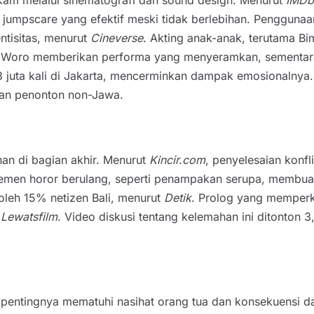
mpscare yang efektif meski tidak berlebihan. Penggunaan 
tisitas, menurut
Cineverse
. Akting anak-anak, terutama 
i Bu Woro memberikan performa yang menyeramkan, sement
3 juta kali di Jakarta, mencerminkan dampak emosionalny
kan penonton non-Jawa.
an di bagian akhir. Menurut
Kincir.com
, penyelesaian konfl
 Elemen horor berulang, seperti penampakan serupa, membu
leh 15% netizen Bali, menurut
Detik
. Prolog yang memperke
t
Lewatsfilm
. Video diskusi tentang kelemahan ini ditonton 3
entingnya mematuhi nasihat orang tua dan konsekuensi d