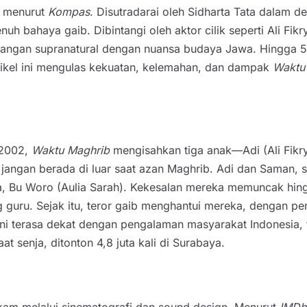
n, menurut
Kompas
. Disutradarai oleh Sidharta Tata dalam de
h bahaya gaib. Dibintangi oleh aktor cilik seperti Ali Fikr
gan supranatural dengan nuansa budaya Jawa. Hingga 5 Jul
 Artikel ini mengulas kekuatan, kelemahan, dan dampak
Waktu
 2002,
Waktu Maghrib
mengisahkan tiga anak—Adi (Ali Fikry
: jangan berada di luar saat azan Maghrib. Adi dan Saman,
ka, Bu Woro (Aulia Sarah). Kekesalan mereka memuncak hi
g guru. Sejak itu, teror gaib menghantui mereka, dengan 
ini terasa dekat dengan pengalaman masyarakat Indonesia, 
 senja, ditonton 4,8 juta kali di Surabaya.
kam melalui sinematografi dan sound design. Menurut
IMDb