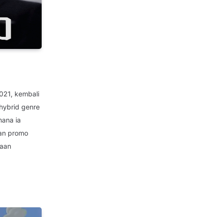
021, kembali
 hybrid genre
mana ia
dan promo
taan