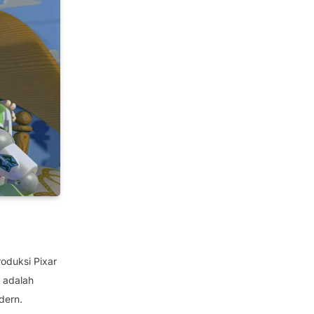
roduksi Pixar
 adalah
dern.