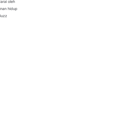
arai oleh
inan hidup
Buzz