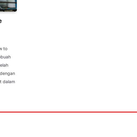
e
w to
sebuah
telah
, dengan
at dalam