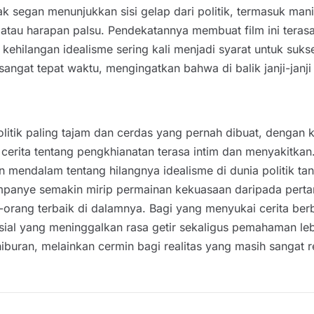
 segan menunjukkan sisi gelap dari politik, termasuk manip
au harapan palsu. Pendekatannya membuat film ini terasa s
langan idealisme sering kali menjadi syarat untuk sukses di 
 sangat tepat waktu, mengingatkan bahwa di balik janji-janj
olitik paling tajam dan cerdas yang pernah dibuat, dengan
cerita tentang pengkhianatan terasa intim dan menyakitkan
an mendalam tentang hilangnya idealisme di dunia politik ta
kampanye semakin mirip permainan kekuasaan daripada pertar
orang terbaik di dalamnya. Bagi yang menyukai cerita berba
sial yang meninggalkan rasa getir sekaligus pemahaman le
hiburan, melainkan cermin bagi realitas yang masih sangat re