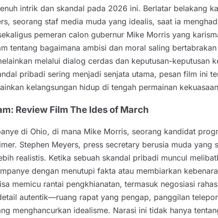
penuh intrik dan skandal pada 2026 ini. Berlatar belakang 
ers, seorang staf media muda yang idealis, saat ia menghada
ekaligus pemeran calon gubernur Mike Morris yang karism
am tentang bagaimana ambisi dan moral saling bertabrakan
elainkan melalui dialog cerdas dan keputusan-keputusan kec
ndal pribadi sering menjadi senjata utama, pesan film ini t
elainkan kelangsungan hidup di tengah permainan kekuasaa
m: Review Film The Ides of March
nye di Ohio, di mana Mike Morris, seorang kandidat progr
mer. Stephen Meyers, press secretary berusia muda yang s
ih realistis. Ketika sebuah skandal pribadi muncul melibat
kampanye dengan menutupi fakta atau membiarkan kebenara
 bisa memicu rantai pengkhianatan, termasuk negosiasi rah
ail autentik—ruang rapat yang pengap, panggilan telepon
 menghancurkan idealisme. Narasi ini tidak hanya tentan