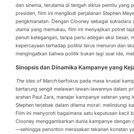
dan sinema, terutama di tengah siklus pemilu yang 
presiden, film ini mengikuti perjalanan Stephen Mey
pengkhianatan. Dengan Clooney sebagai sutradara s
utama yang memukau, film ini menyajikan potret taj
penuh ketegangan, tanpa perlu adegan aksi besar, m
kepercayaan terhadap politisi terus menurun dan ska
mengingatkan bahwa politik bukan lagi soal ide, m
Sinopsis dan Dinamika Kampanye yang Keja
The Ides of March
berfokus pada masa krusial kampa
bertarung sengit melawan lawan-lawannya dalam pri
arahan Paul Zara, manajer kampanye veteran yang leb
Stephen terjebak dalam dilema moral: melindungi 
Film ini menyoroti bagaimana satu keputusan kecil
Clooney menggambarkan dunia kampanye dengan det
—sehingga penonton merasakan tekanan konstan yang