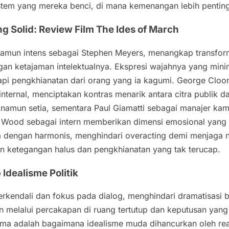
stem yang mereka benci, di mana kemenangan lebih penting 
 Solid: Review Film The Ides of March
namun intens sebagai Stephen Meyers, menangkap transfor
gan ketajaman intelektualnya. Ekspresi wajahnya yang mini
api pengkhianatan dari orang yang ia kagumi. George Cloo
nal, menciptakan kontras menarik antara citra publik da
namun setia, sementara Paul Giamatti sebagai manajer ka
hel Wood sebagai intern memberikan dimensi emosional yang
ja dengan harmonis, menghindari overacting demi menjaga nad
gan ketegangan halus dan pengkhianatan yang tak terucap.
Idealisme Politik
kendali dan fokus pada dialog, menghindari dramatisasi b
ngun melalui percakapan di ruang tertutup dan keputusan ya
ama adalah bagaimana idealisme muda dihancurkan oleh rea