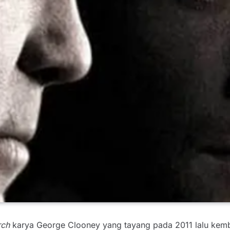
rch
karya George Clooney yang tayang pada 2011 lalu kembal