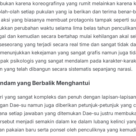
 bukan karena koreografinya yang rumit melainkan karena 
olah-olah setiap pukulan yang ia berikan dan terima benar
lm aksi yang biasanya membuat protagonis tampak seperti s
jukkan perubahan waktu selama lima belas tahun penculika
gagal dan kemudian secara bertahap mulai kehilangan akal 
seseorang yang terjadi secara real time dan sangat tidak 
 menunjukkan kekejaman yang sangat grafis namun juga tid
ak psikologis yang sangat mendalam pada karakter-karakte
an yang telah dibangun secara sistematis sepanjang narasi.
endam yang Berbalik Menghantui
eri yang sangat kompleks dan penuh dengan lapisan-lapis
n Dae-su namun juga diberikan petunjuk-petunjuk yang cu
ana setiap jawaban yang ditemukan Dae-su justru membuka
tersebut menjadi semakin dalam ke dalam lubang kelinci ya
erikan pakaian baru serta ponsel oleh penculiknya yang ke