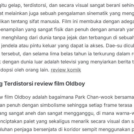
u gelap, terdistorsi, dan secara visual sangat berani sehing
buat melainkan juga sebuah pengalaman sinematik yang me
ikan tentang sifat manusia. Film ini membuka dengan ade
penampilan yang sangat fisik dan penuh dengan amarah yan
a menghilang dari dunia tanpa jejak dan terbangun di sebuah
endela atau pintu keluar yang dapat ia akses. Dae-su diculi
 tersebut, dan selama lima belas tahun ia terkurung dala
k dengan dunia luar adalah televisi yang menyiarkan berita 
dopsi oleh orang lain.
review komik
 Terdistorsi review film Oldboy
iew film Oldboy adalah bagaimana Park Chan-wook bersama
 dan penuh dengan simbolisme sehingga setiap frame terasa 
ang sangat aneh dan sangat mengganggu, di mana warna-wa
nciptakan palet yang sekaligus menarik secara visual dan 
uhan penjaga bersenjata di koridor sempit menggunakan pa