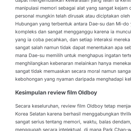
dapat mengembalikan kewarasan yang telah ia kehi
manipulasi memori sebagai alat yang sangat kejam d
personal mungkin telah dirusak atau diciptakan oleh
Hubungan yang terbentuk antara Dae-su dan Mi-do 
kompleks dan sangat mengganggu karena ia muncul 
yang ia coba pecahkan, dan setiap interaksi mere
sangat salah namun tidak dapat menentukan apa seb
mana Dae-su memilih untuk menghapus ingatan terte
menghilangkan kebenaran melainkan hanya menekann
sangat tidak memuaskan secara moral namun sangat 
kebohongan yang nyaman daripada menghadapi ke
Kesimpulan review film Oldboy
Secara keseluruhan, review film Oldboy tetap menja
Korea Selatan karena berhasil menggabungkan thril
sangat serius tentang memori, waktu, balas dendam
menggugah secara intelektual, di mana Park Chan-w