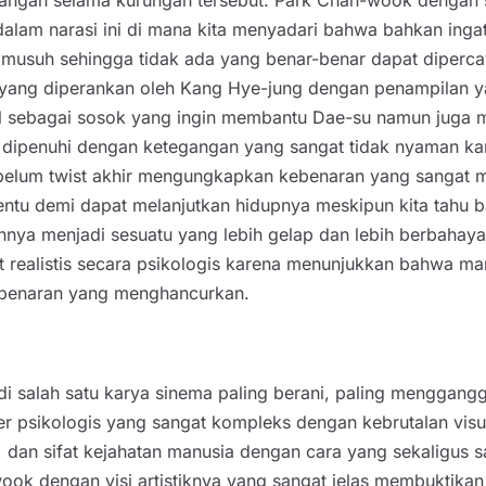
langan selama kurungan tersebut. Park Chan-wook dengan 
alam narasi ini di mana kita menyadari bahwa bahkan inga
 musuh sehingga tidak ada yang benar-benar dapat dipercaya
yang diperankan oleh Kang Hye-jung dengan penampilan y
sebagai sosok yang ingin membantu Dae-su namun juga mem
ka dipenuhi dengan ketegangan yang sangat tidak nyaman 
elum twist akhir mengungkapkan kebenaran yang sangat me
ntu demi dapat melanjutkan hidupnya meskipun kita tahu 
ya menjadi sesuatu yang lebih gelap dan lebih berbahaya
realistis secara psikologis karena menunjukkan bahwa man
benaran yang menghancurkan.
di salah satu karya sinema paling berani, paling menggang
ler psikologis yang sangat kompleks dengan kebrutalan vi
, dan sifat kejahatan manusia dengan cara yang sekaligus 
ook dengan visi artistiknya yang sangat jelas membuktika