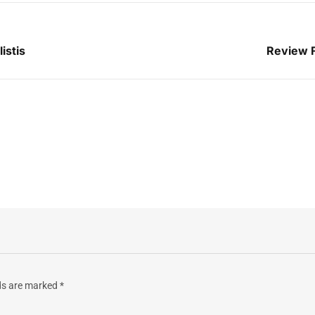
istis
Review F
lds are marked
*