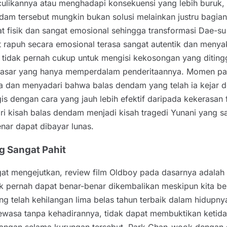
ulikannya atau menghadapi konsekuensi yang lebih buruk,
 tersebut mungkin bukan solusi melainkan justru bagian d
fisik dan sangat emosional sehingga transformasi Dae-su 
 rapuh secara emosional terasa sangat autentik dan menyak
 tidak pernah cukup untuk mengisi kekosongan yang diting
asar yang hanya memperdalam penderitaannya. Momen pali
dan menyadari bahwa balas dendam yang telah ia kejar de
dengan cara yang jauh lebih efektif daripada kekerasan fi
ri kisah balas dendam menjadi kisah tragedi Yunani yang s
nar dapat dibayar lunas.
g Sangat Pahit
ngat mengejutkan, review film Oldboy pada dasarnya adalah
ak pernah dapat benar-benar dikembalikan meskipun kita 
ang telah kehilangan lima belas tahun terbaik dalam hidup
ewasa tanpa kehadirannya, tidak dapat membuktikan ketida