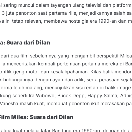
ini sering muncul dalam tayangan ulang televisi dan platform
 3 juta penonton saat pertama rilis, menjadikannya salah sat
ya ini tetap relevan, membawa nostalgia era 1990-an dan me
a: Suara dari Dilan
 dari dua film sebelumnya yang mengambil perspektif Mile
ea. Ia menceritakan kembali pertemuan pertama mereka di 
nflik geng motor dan kesalahpahaman. Kilas balik mendomi
k hubungannya dengan ayah dan adik, serta perasaan sejati
rma lebih matang, menunjukkan sisi rentan di balik image 
ndukung seperti Ira Wibowo, Bucek Depp, Happy Salma, Adhi
anesha masih kuat, membuat penonton ikut merasakan pahi
lm Milea: Suara dari Dilan
lgia kuat melalui latar Bandung era 1990-an, dengan detai