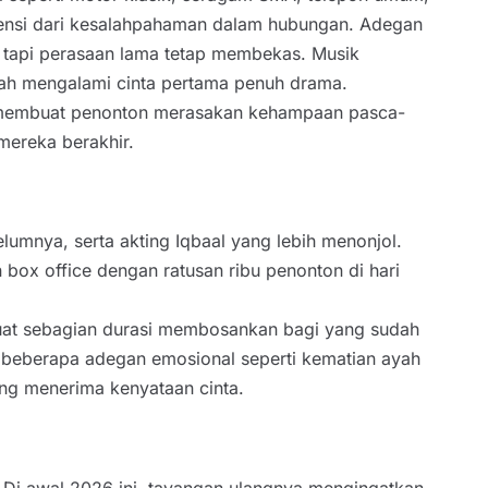
uensi dari kesalahpahaman dalam hubungan. Adegan
tapi perasaan lama tetap membekas. Musik
rnah mengalami cinta pertama penuh drama.
yang membuat penonton merasakan kehampaan pasca-
mereka berakhir.
lumnya, serta akting Iqbaal yang lebih menonjol.
 box office dengan ratusan ribu penonton di hari
buat sebagian durasi membosankan bagi yang sudah
 beberapa adegan emosional seperti kematian ayah
ang menerima kenyataan cinta.
 Di awal 2026 ini, tayangan ulangnya mengingatkan