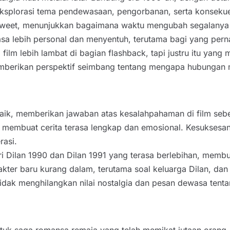
eksplorasi tema pendewasaan, pengorbanan, serta konsek
rsweet, menunjukkan bagaimana waktu mengubah segalanya 
rasa lebih personal dan menyentuh, terutama bagi yang pe
o film lebih lambat di bagian flashback, tapi justru itu 
emberikan perspektif seimbang tentang mengapa hubungan 
 baik, memberikan jawaban atas kesalahpahaman di film sebe
, membuat cerita terasa lengkap dan emosional. Kesuksesan
rasi.
ri Dilan 1990 dan Dilan 1991 yang terasa berlebihan, mem
ter baru kurang dalam, terutama soal keluarga Dilan, dan
 tidak menghilangkan nilai nostalgia dan pesan dewasa tent
uk saga romansa remaja yang telah memikat jutaan orang.