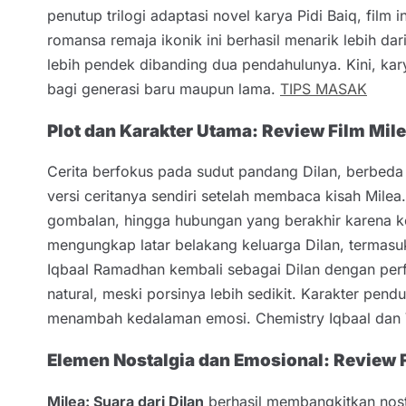
penutup trilogi adaptasi novel karya Pidi Baiq, film 
romansa remaja ikonik ini berhasil menarik lebih dari
lebih pendek dibanding dua pendahulunya. Kini, kar
bagi generasi baru maupun lama.
TIPS MASAK
Plot dan Karakter Utama: Review Film Mile
Cerita berfokus pada sudut pandang Dilan, berbeda
versi ceritanya sendiri setelah membaca kisah Mil
gombalan, hingga hubungan yang berakhir karena ko
mengungkap latar belakang keluarga Dilan, termasu
Iqbaal Ramadhan kembali sebagai Dilan dengan perfo
natural, meski porsinya lebih sedikit. Karakter pe
menambah kedalaman emosi. Chemistry Iqbaal dan V
Elemen Nostalgia dan Emosional: Review Fi
Milea: Suara dari Dilan
berhasil membangkitkan nosta