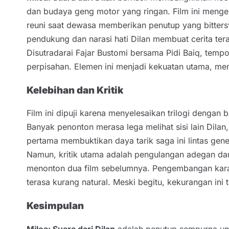
dan budaya geng motor yang ringan. Film ini meng
reuni saat dewasa memberikan penutup yang bitte
pendukung dan narasi hati Dilan membuat cerita te
Disutradarai Fajar Bustomi bersama Pidi Baiq, temp
perpisahan. Elemen ini menjadi kekuatan utama, m
Kelebihan dan Kritik
Film ini dipuji karena menyelesaikan trilogi dengan
Banyak penonton merasa lega melihat sisi lain Dilan
pertama membuktikan daya tarik saga ini lintas gene
Namun, kritik utama adalah pengulangan adegan da
menonton dua film sebelumnya. Pengembangan karak
terasa kurang natural. Meski begitu, kekurangan ini
Kesimpulan
Milea: Suara dari Dilan
adalah penutup sempurna unt