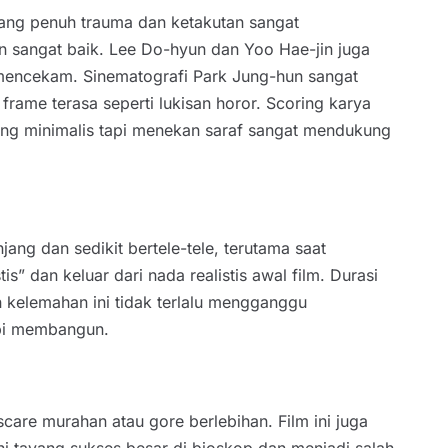
ang penuh trauma dan ketakutan sangat
 sangat baik. Lee Do-hyun dan Yoo Hae-jin juga
mencekam. Sinematografi Park Jung-hun sangat
ame terasa seperti lukisan horor. Scoring karya
ang minimalis tapi menekan saraf sangat mendukung
ng dan sedikit bertele-tele, terutama saat
” dan keluar dari nada realistis awal film. Durasi
 kelemahan ini tidak terlalu mengganggu
api membangun.
re murahan atau gore berlebihan. Film ini juga
ini tayang sukses besar di bioskop dan menjadi salah