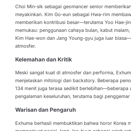
Choi Min-sik sebagai geomancer senior memberikan
meyakinkan. Kim Go-eun sebagai Hwa-rim membawa k
memberikan kontribusi besar—terutama Yoo Hae-jin
memukau: penggunaan cahaya bulan, kabut malam, da
Kim Hae-won dan Jang Young-gyu juga luar biasa—s
atmosfer.
Kelemahan dan Kritik
Meski sangat kuat di atmosfer dan performa, Exhuma
menjelaskan mitologi dan backstory. Beberapa penonto
134 menit juga terasa sedikit berlebihan—beberapa
pengalaman keseluruhan, terutama bagi penggemar 
Warisan dan Pengaruh
Exhuma berhasil membuktikan bahwa horor Korea ma
memperkuat posisi Jang Jae-hyun sebagai salah satu 