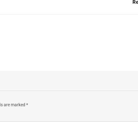
Re
lds are marked
*