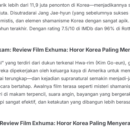
rik lebih dari 11,9 juta penonton di Korea—menjadikannya sa
ta. Disutradarai Jang Jae-hyun (yang sebelumnya sukses d
 mistis, dan elemen shamanisme Korea dengan sangat apik
n terakhir. Dengan rating 7.5/10 di IMDb dan 96% di Rott
kam: Review Film Exhuma: Horor Korea Paling M
l” yang terdiri dari dukun terkenal Hwa-rim (Kim Go-eun),
 Mereka dipekerjakan oleh keluarga kaya di Amerika untuk
mulai terungkap—dan kejadian supranatural semakin menja
a bertahap. Awalnya film terasa seperti misteri shamanisme
di makam terpencil, suara angin, bayangan yang bergerak,
i sangat efektif, dan ketakutan yang dibangun lebih berasa
 Review Film Exhuma: Horor Korea Paling Menye