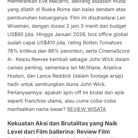
memerankan Eve Macarro, seorang assassin muda
yang dilatih di Ruska Roma dan balas dendam atas
pembunuhan keluarganya. Film ini disutradarai Len
Wiseman, dengan durasi 2 jam 5 menit dan budget
US$90 juta. Hingga Januari 2026, box office global
sudah capai US$410 juta, rating Rotten Tomatoes
78% kritikus dan 86% penonton, serta CinemaScore
A-. Keanu Reeves kembali sebagai John Wick dalam
cameo penting, sementara Ian McShane, Anjelica
Huston, dan Lance Reddick (dalam footage arsip)
hadir untuk sambungkan dunia John Wick.
Pertanyaannya: apakah spin-off ini brutal dan epik
seperti franchise utama, atau cuma coba-coba
manfaatkan nama besar?
REVIEW WISATA
Kekuatan Aksi dan Brutalitas yang Naik
Level dari Film ballerina: Review Film